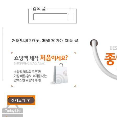
검색 폼
거래업체 2천곳, 매월 30만개 제품 공
어서오세요, 종이가방 입니다! :)
급!
월 500건 이상 브랜드 맞춤 쇼핑백 제
작!
기성상품
로고인