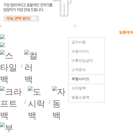
기성상품
로고인쇄
맞춤제
컬러백
종이백(박)
맞춤견적요청
샘플보기
공지사항
크라프트백
명품쇼핑백
샘플신청
이용가이드
자동백
수동결제
디자인플러스
미확인입금자
부직포백
견적문의
고객문의
도시락백
목형사이즈
스타일백
명품쇼핑백